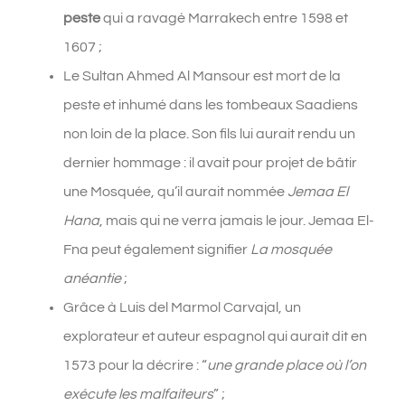
peste
qui a ravagé Marrakech entre 1598 et
1607 ;
Le Sultan Ahmed Al Mansour est mort de la
peste et inhumé dans les tombeaux Saadiens
non loin de la place. Son fils lui aurait rendu un
dernier hommage : il avait pour projet de bâtir
une Mosquée, qu’il aurait nommée
Jemaa El
Hana
, mais qui ne verra jamais le jour. Jemaa El-
Fna peut également signifier
La mosquée
anéantie
;
Grâce à Luis del Marmol Carvajal, un
explorateur et auteur espagnol qui aurait dit en
1573 pour la décrire : “
une grande place où l’on
exécute les malfaiteurs
” ;