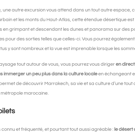
lle, une autre excursion vous attend dans un tout autre espace, c
urbain et les monts du Haut-Atlas, cette étendue désertique est
es en grimpant et descendant les dunes et panorama sur des p
es pour des sorties telles que celles-ci. Vous pourrez également
yptus y sont nombreux et la vue est imprenable lorsque les som
aysage tout autour de vous, vous pourrez vous diriger
en direc
s immerger un peu plus dans la culture locale
en échangeant et
a permet de découvrir Marrakech, sa vie et sa culture d’une tou
la métropole marocaine.
ilets
connu et fréquenté, et pourtant tout aussi agréable :
le désert 