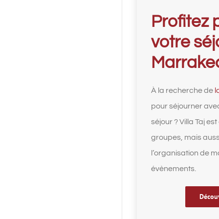
Profitez
votre séj
Marrake
À la recherche de
l
pour séjourner avec
séjour ? Villa Taj es
groupes, mais auss
l’organisation de m
évènements.
Découv