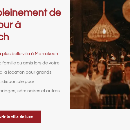
 pleinement de
our à
ch
a plus belle villa à Marrakech
 famille ou amis lors de votre
t à la location pour grands
i disponible pour
ariages, séminaires et autres
rir la villa de luxe