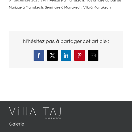
01 décembre 2023
|
Anniversaire à Marrakech
,
Nos articles autour du
Mariage à Marrakech
,
Séminaire à Marrakech
,
Villa à Marrakech
N'hésitez pas à partager cet article :
Facebook
X
LinkedIn
Pinterest
Email
Galerie