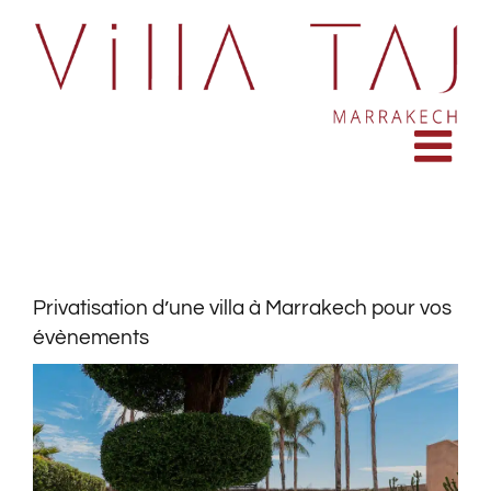
Passer
au
contenu
Privatisation d’une villa à Marrakech pour vos
évènements
Voir
l'image
agrandie