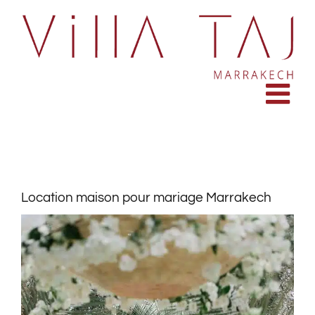
Passer
au
contenu
Location maison pour mariage Marrakech
Voir
l'image
agrandie